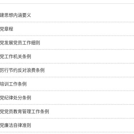
建思想内涵要义
党章程
党发展党员工作细则
党工作机关条例
厉行节约反对浪费条例
培训工作条例
党纪律处分条例
党党员教育管理工作条例
党廉洁自律准则