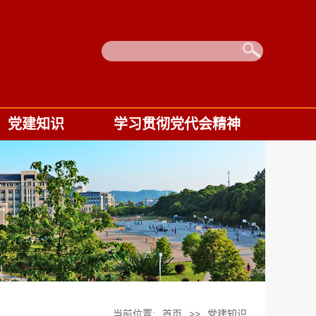
党建知识
学习贯彻党代会精神
当前位置:
首页
>>
党建知识