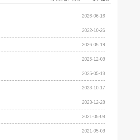
2026-06-16
2022-10-26
2026-05-19
2025-12-08
2025-05-19
2023-10-17
2023-12-28
2021-05-09
2021-05-08