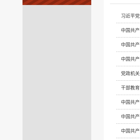
习近平党
中国共产
中国共产
中国共产
党政机关
干部教育
中国共产
中国共产
中国共产